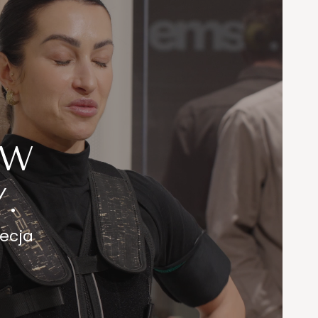
Y
 W
.
recja