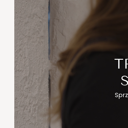
T
Sprz