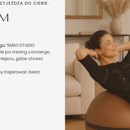
ZYJEŻDŻA DO CIEBIE.
IM
gu.”
EMSO.STUDIO
e po trening concierge,
iejscu, gdzie chcesz
y inspirować świat.