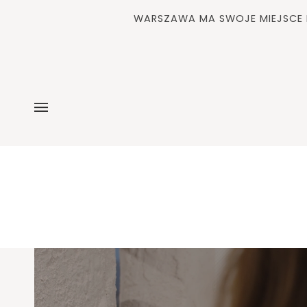
Pomiń
WARSZAWA MA SWOJE MIEJSCE N
i
przejdź
do
zawartości