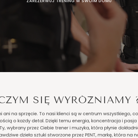
ZAREZERWUJ TRENING W SWOIM DOMU
CZYM SIĘ WYRÓŻNIAMY 
 ani na sprzęcie. To nasi klienci są w centrum wszystkiego, co
ścią o każdy detal. Dzięki temu energia, koncentracja i pasj
o Ty, wybrany przez Ciebie trener i muzyka, która płynie dokła
awdziwe dzieła sztuki stworzone przez PENT, markę, która na n