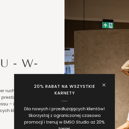
U - W-
20% RABAT NA WSZYSTKIE
er ruchu, gdzie ciało
KARNETY
, w prestiżowym Domu
essu – intymnego,
Dla nowych i przedłużających klientów!
ych klientów.
Skorzystaj z ograniczonej czasowo
promocji i trenuj w EMSO Studio aż 20%
taniej.