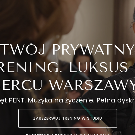
TWÓJ PRYWATN
RENING. LUKSUS
SERCU WARSZAWY
ęt PENT. Muzyka na życzenie. Pełna dysk
ZAREZERWUJ TRENING W STUDIU