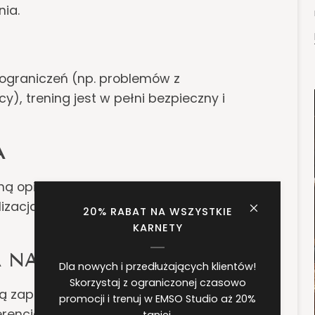
nia.
 ograniczeń (np. problemów z
), trening jest w pełni bezpieczny i
A
łną opieką trenerską, stają się rytuałem
nalizacja oznacza też dopasowanie pory
20% RABAT NA WSZYSTKIE
KARNETY
 NA MIARĘ
Dla nowych i przedłużających klientów!
Skorzystaj z ograniczonej czasowo
ą zapisać ustawienia konkretnego
promocji i trenuj w EMSO Studio aż 20%
encje, progresję – by każda kolejna sesja
taniej.