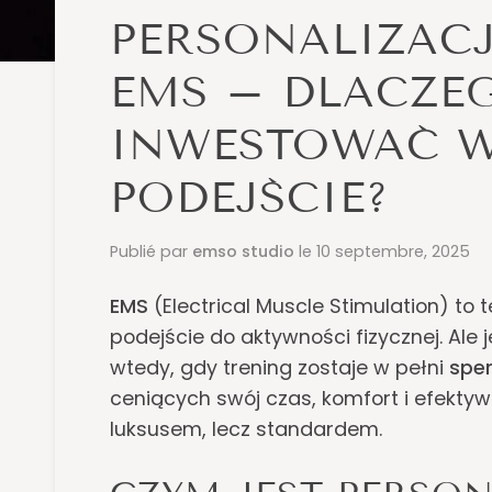
PERSONALIZAC
EMS – DLACZE
INWESTOWAĆ W
PODEJŚCIE?
Publié par
emso studio
le
10 septembre, 2025
EMS
(Electrical Muscle Stimulation) to
podejście do aktywności fizycznej. Ale 
wtedy, gdy trening zostaje w pełni
spe
ceniących swój czas, komfort i efektyw
luksusem, lecz standardem.