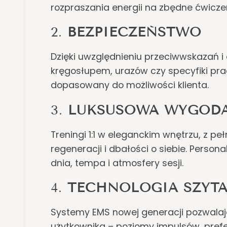
rozpraszania energii na zbędne ćwicze
2.
BEZPIECZEŃSTWO
Dzięki uwzględnieniu przeciwwskazań i
kręgosłupem, urazów czy specyfiki pracy
dopasowany do możliwości klienta.
3.
LUKSUSOWA WYGOD
Treningi 1:1 w eleganckim wnętrzu, z pe
regeneracji i dbałości o siebie. Perso
dnia, tempa i atmosfery sesji.
4.
TECHNOLOGIA SZYTA
Systemy EMS nowej generacji pozwalaj
użytkownika – poziomy impulsów, prefer