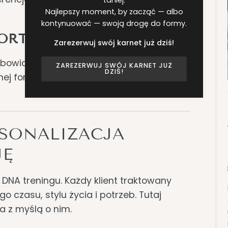
Najlepszy moment, by zacząć — albo
kontynuować — swoją drogę do formy.
ORT PSYCHICZNY
Zarezerwuj swój karnet już dziś!
obowiązkiem. Brak presji grupy,
ZAREZERWUJ SWÓJ KARNET JUŻ
DZIŚ!
ej formy – to luksus, który przekłada się
RSONALIZACJA
JĘ
DNA treningu. Każdy klient traktowany
o czasu, stylu życia i potrzeb. Tutaj
a z myślą o nim.