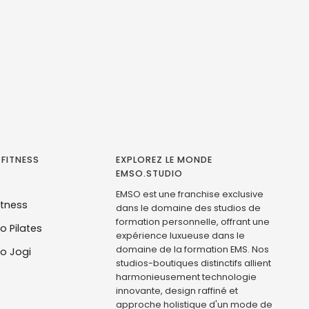
 FITNESS
EXPLOREZ LE MONDE
EMSO.STUDIO
EMSO est une franchise exclusive
itness
dans le domaine des studios de
formation personnelle, offrant une
o Pilates
expérience luxueuse dans le
domaine de la formation EMS. Nos
o Jogi
studios-boutiques distinctifs allient
harmonieusement technologie
innovante, design raffiné et
approche holistique d'un mode de