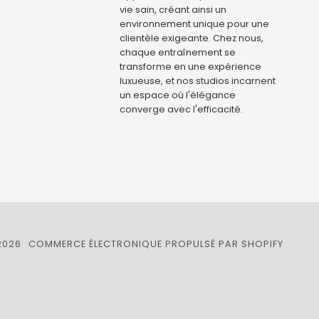
vie sain, créant ainsi un
environnement unique pour une
clientèle exigeante. Chez nous,
chaque entraînement se
transforme en une expérience
luxueuse, et nos studios incarnent
un espace où l'élégance
converge avec l'efficacité.
026
COMMERCE ÉLECTRONIQUE PROPULSÉ PAR SHOPIFY