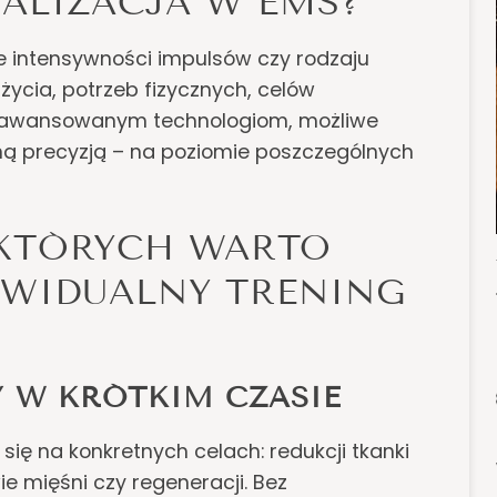
ALIZACJA W EMS?
ie intensywności impulsów czy rodzaju
życia, potrzeb fizycznych, celów
 zaawansowanym technologiom, możliwe
ną precyzją – na poziomie poszczególnych
KTÓRYCH WARTO
YWIDUALNY TRENING
 W KRÓTKIM CZASIE
ię na konkretnych celach: redukcji tkanki
e mięśni czy regeneracji. Bez