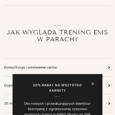
JAK WYGLĄDA TRENING EMS
W PARACH?
Konsultacja i omówienie celów
20% RABAT NA WSZYSTKIE
Dopasowanie impulsów EMS
KARNETY
20 minut treningu w duecie
Dla nowych i przedłużających klientów!
Skorzystaj z ograniczonej czasowo
promocji i trenuj w EMSO Studio aż 20%