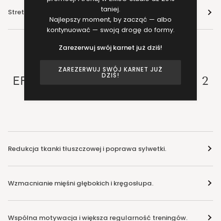
taniej.
Stretching i regeneracj
Najlepszy moment, by zacząć — albo
kontynuować — swoją drogę do formy.
Zarezerwuj swój karnet już dziś!
ZAREZERWUJ SWÓJ KARNET JUŻ
DZIŚ!
EFEKTY TRENINGU EMS DLA 2
OSÓB
Redukcja tkanki tłuszczowej i poprawa sylwetki.
Wzmacnianie mięśni głębokich i kręgosłupa.
Wspólna motywacja i większa regularność treningów.