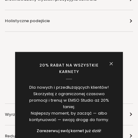
Holistyczne podejście
EFEKTY TRENINGU
20% RABAT NA WSZYSTKIE
PERSONALNEGO W
KARNETY
ESMO.STUDIO
Dla nowych i przedłużających klientów!
Skorzystaj z ograniczonej czasowo
promocji i trenuj w EMSO Studio aż 20%
taniej.
Najlepszy moment, by zacząć — albo
Wyrzeźbiona sylwetka i poprawa napięcia mięśni.
kontynuować — swoją drogę do formy.
Zarezerwuj swój karnet już dziś!
Redukcja tkanki tłuszczowej i cellulitu.