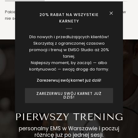
Pakiety są miesięczne, niewykorzystane treningi z pakietów
20% RABAT NA WSZYSTKIE
nie są przenoszone na kolejny miesiąc.
KARNETY
Dla nowych i przedłużających klientów!
Skorzystaj z ograniczonej czasowo
promocji i trenuj w EMSO Studio aż 20%
taniej.
Najlepszy moment, by zacząć — albo
kontynuować — swoją drogę do formy.
Zarezerwuj swój karnet już dziś!
ZAREZERWUJ SWÓJ KARNET JUŻ
DZIŚ!
UMÓW SIĘ NA
PIERWSZY TRENING
personalny EMS w Warszawie i poczuj
różnicę już po jednej sesji.