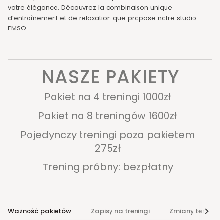
votre élégance. Découvrez la combinaison unique
d’entraînement et de relaxation que propose notre studio
EMSO.
NASZE PAKIETY
Pakiet na 4 treningi 1000zł
Pakiet na 8 treningów 1600zł
Pojedynczy treningi poza pakietem
275zł
Trening próbny: bezpłatny
Ważność pakietów
Zapisy na treningi
Zmiany termin
Voir 