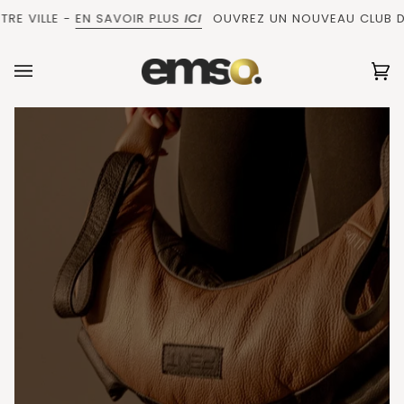
Passer
 VILLE -
EN SAVOIR PLUS
ICI
OUVREZ UN NOUVEAU CLUB DANS
au
contenu
Pa
(0