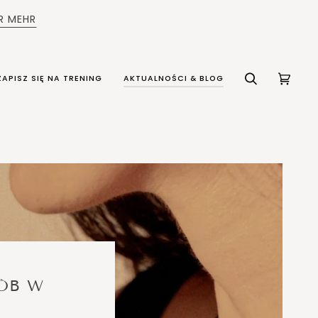
ER MEHR
ZAPISZ SIĘ NA TRENING
AKTUALNOŚCI & BLOG
SUCHEN
EINKA
(0)
ÓB W