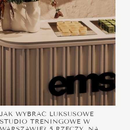
JAK WYBRAĆ LUKSUSOWE
STUDIO TRENINGOWE W
WARSZAWIE? 5 RZECZY, NA