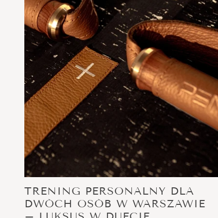
TRENING PERSONALNY DLA
DWÓCH OSÓB W WARSZAWIE
– LUKSUS W DUECIE