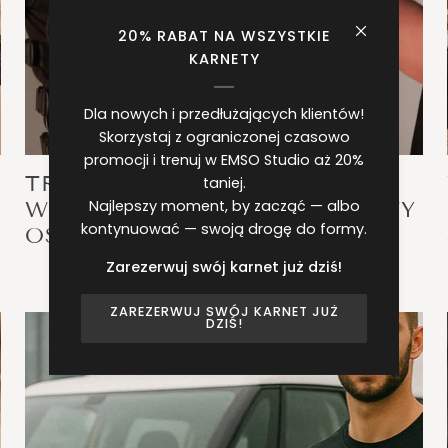
20% RABAT NA WSZYSTKIE
KARNETY
Dla nowych i przedłużających klientów!
Skorzystaj z ograniczonej czasowo
promocji i trenuj w EMSO Studio aż 20%
TRENING PERSONALNY I EMS
taniej.
Najlepszy moment, by zacząć — albo
W WARSZAWIE – JAKIE EFEKTY
kontynuować — swoją drogę do formy.
OSIĄGNIESZ W EMSO.STUDIO
Zarezerwuj swój karnet już dziś!
ZAREZERWUJ SWÓJ KARNET JUŻ
DZIŚ!