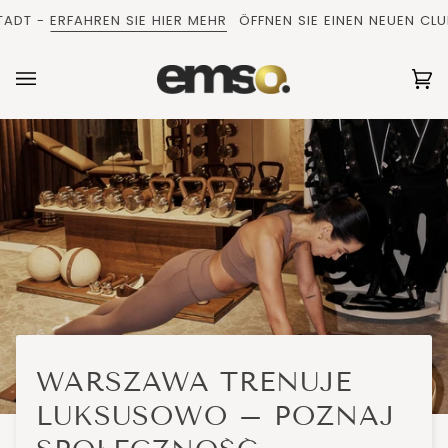
Direkt
 -
ERFAHREN SIE HIER MEHR
ÖFFNEN SIE EINEN NEUEN CLUB IN
zum
Inhalt
Ei
(0
WARSZAWA TRENUJE
LUKSUSOWO – POZNAJ