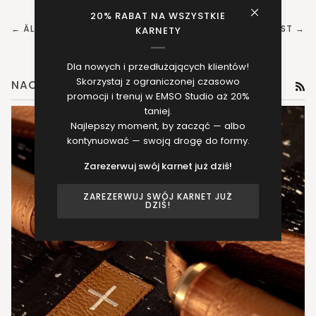
20% RABAT NA WSZYSTKIE
← ÄLTERER POST
NEUERER POST →
KARNETY
Dla nowych i przedłużających klientów!
Skorzystaj z ograniczonej czasowo
NACHRICHTEN
RS
promocji i trenuj w EMSO Studio aż 20%
taniej.
Najlepszy moment, by zacząć — albo
kontynuować — swoją drogę do formy.
Zarezerwuj swój karnet już dziś!
ZAREZERWUJ SWÓJ KARNET JUŻ
DZIŚ!