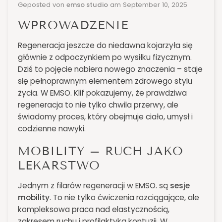
Geposted von
emso studio
am
September 10, 2025
WPROWADZENIE
Regeneracja jeszcze do niedawna kojarzyła się
głównie z odpoczynkiem po wysiłku fizycznym.
Dziś to pojęcie nabiera nowego znaczenia – staje
się pełnoprawnym elementem zdrowego stylu
życia. W EMSO. Klif pokazujemy, że prawdziwa
regeneracja to nie tylko chwila przerwy, ale
świadomy proces, który obejmuje ciało, umysł i
codzienne nawyki.
MOBILITY – RUCH JAKO
LEKARSTWO
Jednym z filarów regeneracji w EMSO. są
sesje
mobility
. To nie tylko ćwiczenia rozciągające, ale
kompleksowa praca nad elastycznością,
zakresem ruchu i profilaktyką kontuzji. W