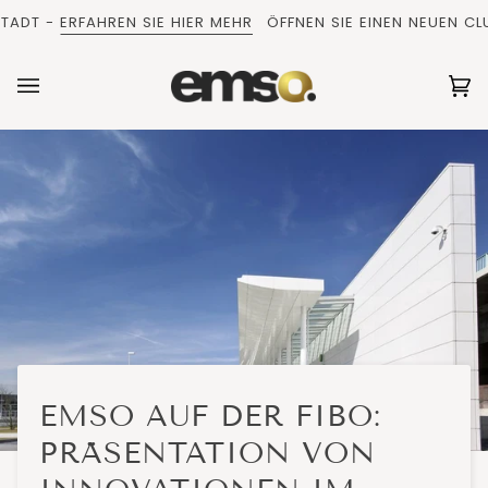
Direkt
DT -
ERFAHREN SIE HIER MEHR
ÖFFNEN SIE EINEN NEUEN CLUB I
zum
Inhalt
Ei
(0
EMSO AUF DER FIBO:
PRÄSENTATION VON