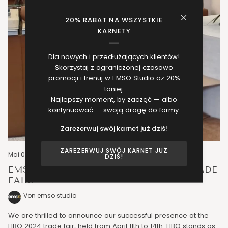
20% RABAT NA WSZYSTKIE
KARNETY
Dla nowych i przedłużających klientów!
Skorzystaj z ograniczonej czasowo
promocji i trenuj w EMSO Studio aż 20%
taniej.
Najlepszy moment, by zacząć — albo
kontynuować — swoją drogę do formy.
Zarezerwuj swój karnet już dziś!
ZAREZERWUJ SWÓJ KARNET JUŻ
Mai 08, 2024
DZIŚ!
EMSO. MAKES WAVES AT FIBO 2024 TRADE
FAIR!
Von emso studio
We are thrilled to announce our successful presence at the
FIBO 2024 trade fair, held from April 11th to 14th. FIBO stands as