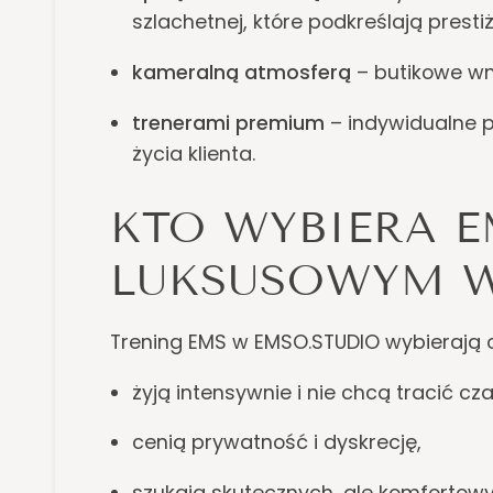
szlachetnej, które podkreślają presti
kameralną atmosferą
– butikowe wn
trenerami premium
– indywidualne p
życia klienta.
KTO WYBIERA 
LUKSUSOWYM W
Trening EMS w EMSO.STUDIO wybierają o
żyją intensywnie i nie chcą tracić cz
cenią prywatność i dyskrecję,
szukają skutecznych, ale komfortow