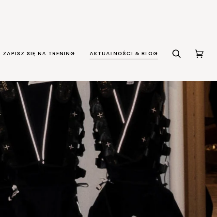
ZAPISZ SIĘ NA TRENING
AKTUALNOŚCI & BLOG
BUSCAR
CARR
(0)