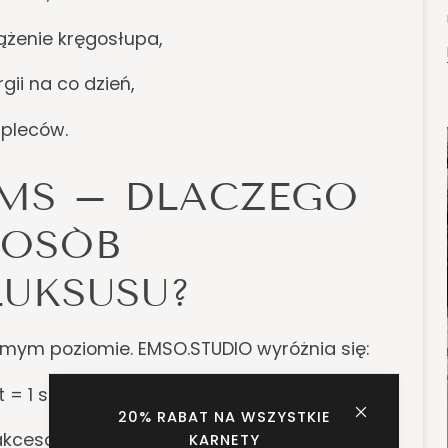
ążenie kręgosłupa,
gii na co dzień,
 pleców.
EMS – DLACZEGO
 OSÓB
LUKSUSU?
amym poziomie. EMSO.STUDIO wyróżnia się:
t = 1 studio gwarantuje pełną dyskrecję,
20% RABAT NA WSZYSTKIE
cesoria fitness z drewna i stali
KARNETY