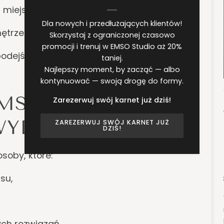
ż miejsca,
Dla nowych i przedłużających klientów!
ętrze przypominające prywatny klub,
Skorzystaj z ograniczonej czasowo
promocji i trenuj w EMSO Studio aż 20%
odejście i plan dostosowany do stylu
taniej.
Najlepszy moment, by zacząć — albo
kontynuować — swoją drogę do formy.
EMS W
Zarezerwuj swój karnet już dziś!
YDANIU?
ZAREZERWUJ SWÓJ KARNET JUŻ
DZIŚ!
soby, które:
asu,
ych rozwiązań,