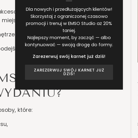
Dla nowych i przedłużających klientów!
cesoria fitness z drewna i stali
Skorzystaj z ograniczonej czasowo
ż miejsca,
promocji i trenuj w EMSO Studio aż 20%
taniej.
ętrze przypominające prywatny klub,
Najlepszy moment, by zacząć — albo
kontynuować — swoją drogę do formy.
odejście i plan dostosowany do stylu
Zarezerwuj swój karnet już dziś!
ZAREZERWUJ SWÓJ KARNET JUŻ
EMS W
DZIŚ!
YDANIU?
soby, które:
asu,