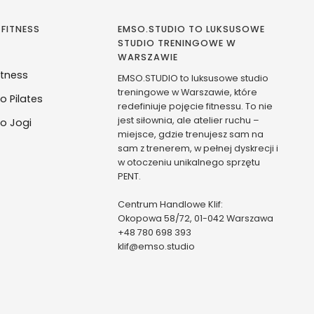
 FITNESS
EMSO.STUDIO TO LUKSUSOWE
STUDIO TRENINGOWE W
WARSZAWIE
itness
EMSO.STUDIO to luksusowe studio
treningowe w Warszawie, które
o Pilates
redefiniuje pojęcie fitnessu. To nie
jest siłownia, ale atelier ruchu –
o Jogi
miejsce, gdzie trenujesz sam na
sam z trenerem, w pełnej dyskrecji i
w otoczeniu unikalnego sprzętu
PENT.
Centrum Handlowe Klif:
Okopowa 58/72, 01-042 Warszawa
+48 780 698 393
klif@emso.studio