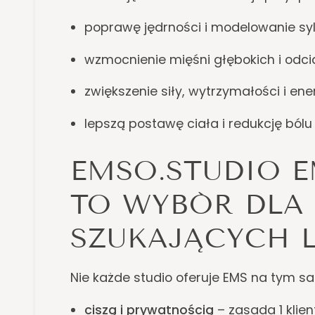
poprawę jędrności i modelowanie syl
wzmocnienie mięśni głębokich i odci
zwiększenie siły, wytrzymałości i ener
lepszą postawę ciała i redukcję bólu
EMSO.STUDIO 
TO WYBÓR DLA
SZUKAJĄCYCH 
Nie każde studio oferuje EMS na tym s
ciszą i prywatnością
– zasada 1 klien