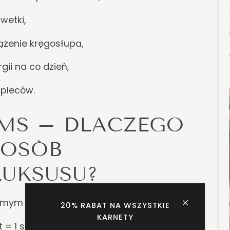
wetki,
ążenie kręgosłupa,
gii na co dzień,
 pleców.
EMS – DLACZEGO
 OSÓB
LUKSUSU?
amym poziomie. EMSO.STUDIO wyróżnia się:
20% RABAT NA WSZYSTKIE
KARNETY
t = 1 studio gwarantuje pełną dyskrecję,