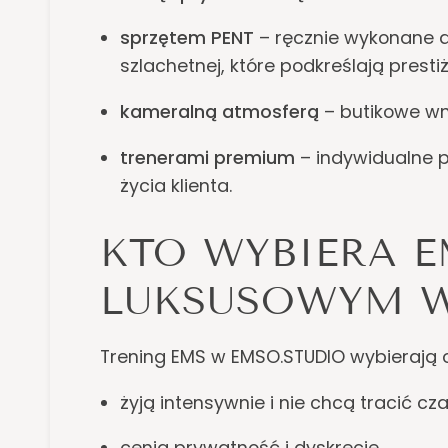
sprzętem PENT
– ręcznie wykonane ak
szlachetnej, które podkreślają presti
kameralną atmosferą
– butikowe wn
trenerami premium
– indywidualne p
życia klienta.
KTO WYBIERA 
LUKSUSOWYM W
Trening EMS w EMSO.STUDIO wybierają o
żyją intensywnie i nie chcą tracić cz
cenią prywatność i dyskrecję,