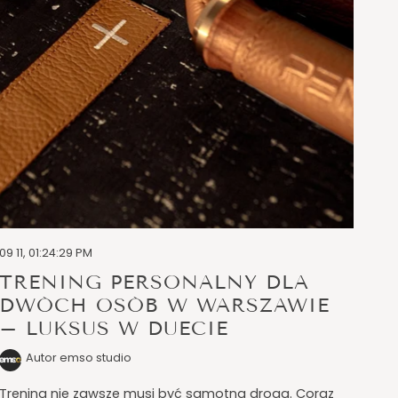
09 11, 01:24:29 PM
TRENING PERSONALNY DLA
DWÓCH OSÓB W WARSZAWIE
– LUKSUS W DUECIE
Autor emso studio
Trening nie zawsze musi być samotną drogą. Coraz