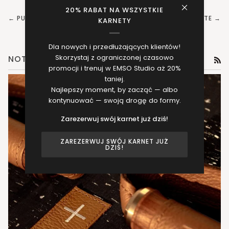
20% RABAT NA WSZYSTKIE
← PUBLICACIÓN MÁS ANTIGUA
PUBLICACIÓN MÁS RECIENTE →
KARNETY
Dla nowych i przedłużających klientów!
Skorzystaj z ograniczonej czasowo
NOTICIAS
RS
promocji i trenuj w EMSO Studio aż 20%
taniej.
Najlepszy moment, by zacząć — albo
kontynuować — swoją drogę do formy.
Zarezerwuj swój karnet już dziś!
ZAREZERWUJ SWÓJ KARNET JUŻ
DZIŚ!