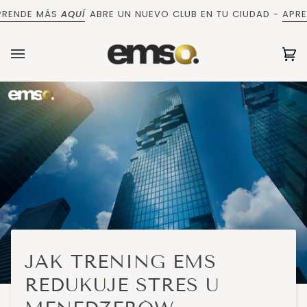
Ir
DE MÁS
AQUÍ
ABRE UN NUEVO CLUB EN TU CIUDAD -
APRENDE
directamente
al
contenido
Ca
(0
JAK TRENING EMS
REDUKUJE STRES U