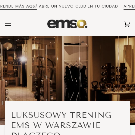
Ir
DE MÁS
AQUÍ
ABRE UN NUEVO CLUB EN TU CIUDAD -
APRENDE
directamente
al
contenido
Ca
(0
LUKSUSOWY TRENING
EMS W WARSZAWIE –