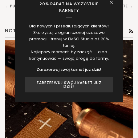
20% RABAT NA WSZYSTKIE
← PUBLICACIÓN MÁS ANTIGUA
PUBLICACIÓN MÁS RECIENTE →
KARNETY
Dla nowych i przedłużających klientów!
NOTICIAS
RS
Skorzystaj z ograniczonej czasowo
promocji i trenuj w EMSO Studio aż 20%
taniej.
Najlepszy moment, by zacząć — albo
kontynuować — swoją drogę do formy.
Zarezerwuj swój karnet już dziś!
ZAREZERWUJ SWÓJ KARNET JUŻ
DZIŚ!