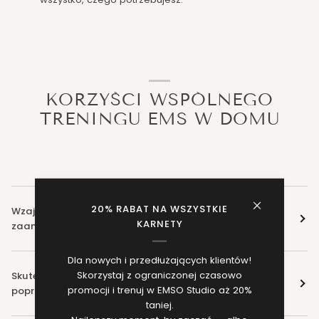
KORZYŚCI WSPÓLNEGO
TRENINGU EMS W DOMU
20% RABAT NA WSZYSTKIE
Wzajemna motywacja – łatwiej utrzymać regularność i
KARNETY
zaangażowanie.
Dla nowych i przedłużających klientów!
Skorzystaj z ograniczonej czasowo
Skuteczność – EMS aktywuje głębokie partie mięśni,
promocji i trenuj w EMSO Studio aż 20%
poprawia sylwetkę i spala tkankę tłuszczową.
taniej.