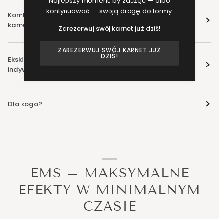
Najlepszy moment, by zacząć — albo
kontynuować — swoją drogę do formy.
Komfort i prywatność – ćwiczysz w swoim domu, w
kameralnej atmosferze.
Zarezerwuj swój karnet już dziś!
ZAREZERWUJ SWÓJ KARNET JUŻ
DZIŚ!
Ekskluzywne doświadczenie – luksusowy standard,
indywidualna opieka trenera i brak zbędnego tłumu.
Dla kogo?
EMS – MAKSYMALNE
EFEKTY W MINIMALNYM
CZASIE