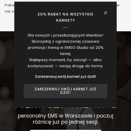
Pakiety są miesięczne, niewykorzystane treningi z pakietów
nie są przenoszone na kolejny miesiąc.
20% RABAT NA WSZYSTKIE
KARNETY
Dla nowych i przedłużających klientów!
Skorzystaj z ograniczonej czasowo
promocji i trenuj w EMSO Studio aż 20%
taniej.
Najlepszy moment, by zacząć — albo
kontynuować — swoją drogę do formy.
Zarezerwuj swój karnet już dziś!
ZAREZERWUJ SWÓJ KARNET JUŻ
UMÓW SIĘ NA
DZIŚ!
PIERWSZY TRENING
personalny EMS w Warszawie i poczuj
różnicę już po jednej sesji.