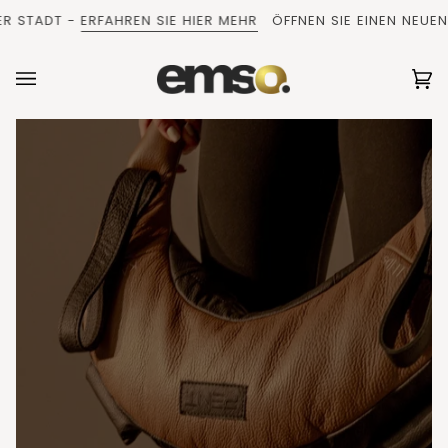
Direkt
 STADT -
ERFAHREN SIE HIER MEHR
ÖFFNEN SIE EINEN NEUEN CL
zum
Inhalt
Ei
(0