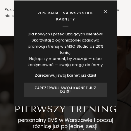
Pakiety są miesięczne, niewykorzystane treningi z pakietów
20% RABAT NA WSZYSTKIE
nie są przenoszone na kolejny miesiąc.
KARNETY
Dla nowych i przedłużających klientów!
Skorzystaj z ograniczonej czasowo
promocji i trenuj w EMSO Studio aż 20%
taniej.
Najlepszy moment, by zacząć — albo
kontynuować — swoją drogę do formy.
Zarezerwuj swój karnet już dziś!
ZAREZERWUJ SWÓJ KARNET JUŻ
DZIŚ!
UMÓW SIĘ NA
PIERWSZY TRENING
personalny EMS w Warszawie i poczuj
różnicę już po jednej sesji.