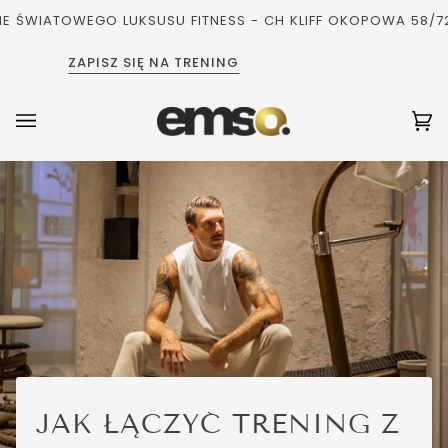
Pomiń
ATOWEGO LUKSUSU FITNESS - CH KLIFF OKOPOWA 58/72, 0
i
przejdź
ZAPISZ SIĘ NA TRENING
do
zawartości
Ko
(0
JAK ŁĄCZYĆ TRENING Z