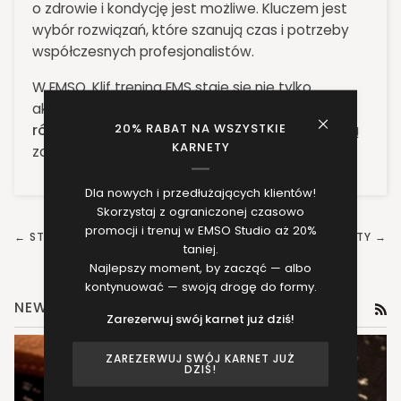
o zdrowie i kondycję jest możliwe. Kluczem jest
wybór rozwiązań, które szanują czas i potrzeby
współczesnych profesjonalistów.
W EMSO. Klif trening EMS staje się nie tylko
aktywnością, ale
strategią na życie w
20% RABAT NA WSZYSTKIE
równowadze
– skuteczną, dyskretną i dostępną
KARNETY
zawsze wtedy, gdy tego potrzebujesz.
Dla nowych i przedłużających klientów!
Skorzystaj z ograniczonej czasowo
promocji i trenuj w EMSO Studio aż 20%
← STARSZE POSTY
NOWSZE POSTY →
taniej.
Najlepszy moment, by zacząć — albo
kontynuować — swoją drogę do formy.
NEWS
RS
Zarezerwuj swój karnet już dziś!
ZAREZERWUJ SWÓJ KARNET JUŻ
DZIŚ!