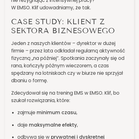
nie rezygnując z intensywnej pracy?
W EMSO. Klif udowadniamy, że tak.
CASE STUDY: KLIENT Z
SEKTORA BIZNESOWEGO
Jeden z naszych klientów – dyrektor w dużej
firmie – przez lata odkładał regularną aktywność
fizyczną „na później”. Spotkania zaczynały się od
rana, kończyły późnym wieczorem, a czas
spędzany na lotniskach czy w biurze nie sprzyjał
dbaniu o formę.
Zdecydował się na trening EMS w EMSO. Klif, bo
szukał rozwiązania, które:
zajmuje
minimum czasu
,
daje
maksymalne efekty
,
odbywa się w
prywatnej i dyskretnej