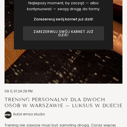
Najlepszy moment, by zacząć — albo
kontynuować — swoją drogę do formy.
Zarezerwuj swój karnet już dziś!
ZAREZERWUJ SWÓJ KARNET JUŻ
DZIŚ!
09 11, 01:24:29 PM
TRENING PERSONALNY DLA DWÓCH
OSÓB W WARSZAWIE – LUKSUS W DUECIE
Autor emso studio
Trening nie zawsze musi być samotną drogą. Coraz więcej