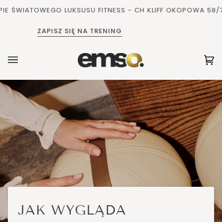
Pomiń
WIATOWEGO LUKSUSU FITNESS - CH KLIFF OKOPOWA 58/72, 
i
przejdź
ZAPISZ SIĘ NA TRENING
do
zawartości
Ko
(0
JAK WYGLĄDA