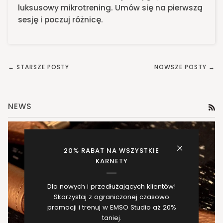
luksusowy mikrotrening. Umów się na pierwszą
sesję i poczuj różnicę.
← STARSZE POSTY
NOWSZE POSTY →
NEWS
RS
20% RABAT NA WSZYSTKIE
KARNETY
Dla nowych i przedłużających klientów!
Skorzystaj z ograniczonej czasowo
promocji i trenuj w EMSO Studio aż 20%
taniej.